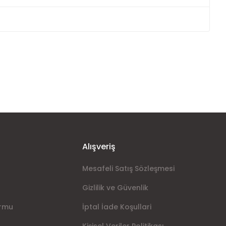
ımıza iletebilirsiniz.
Alışveriş
Mesafeli Satış Sözleşmesi
Gizlilik ve Güvenlik
ormu
İptal İade Koşullari