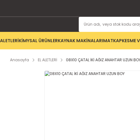
ALETLERİ
KİMYSAL ÜRÜNLER
KAYNAK MAKİNALARI
MATKAP
KESME V
Anasayfa
EL ALETLERİ
08X10 ÇATAL İKİ AĞIZ ANAHTAR UZUN BO