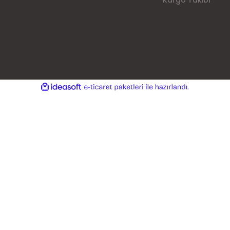
Kargo Takibi
ile
ideasoft
e-
hazırlandı.
ticaret
paketleri