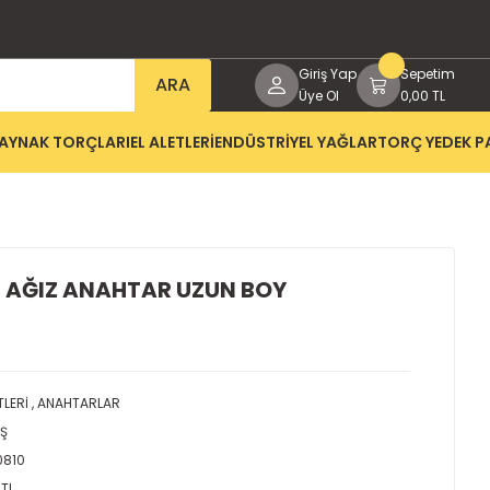
Giriş Yap
Sepetim
ARA
Üye Ol
0,00 TL
AYNAK TORÇLARI
EL ALETLERİ
ENDÜSTRİYEL YAĞLAR
TORÇ YEDEK P
İ AĞIZ ANAHTAR UZUN BOY
TLERİ
,
ANAHTARLAR
AŞ
0810
 TL