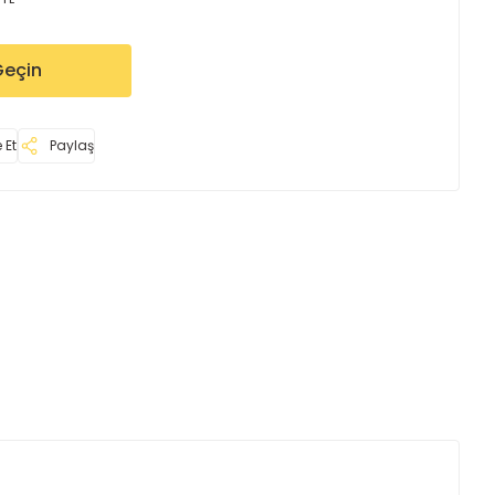
Geçin
 Et
Paylaş