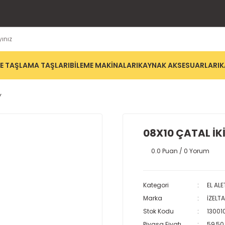
E TAŞLAMA TAŞLARI
BİLEME MAKİNALARI
KAYNAK AKSESUARLARI
K
Y
08X10 ÇATAL İK
0.0 Puan / 0 Yorum
Kategori
EL ALE
Marka
İZELT
Stok Kodu
13001
Piyasa Fiyatı
59,50