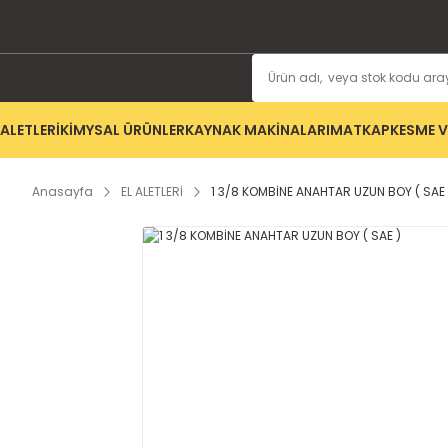
ALETLERİ
KİMYSAL ÜRÜNLER
KAYNAK MAKİNALARI
MATKAP
KESME V
Anasayfa
EL ALETLERİ
1 3/8 KOMBİNE ANAHTAR UZUN BOY ( SAE 