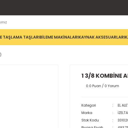
E TAŞLAMA TAŞLARI
BİLEME MAKİNALARI
KAYNAK AKSESUARLARI
K
)
1 3/8 KOMBİNE 
0.0 Puan / 0 Yorum
Kategori
EL ALE
Marka
İZELT
Stok Kodu
33102
Piyasa Fiyatı
493,7