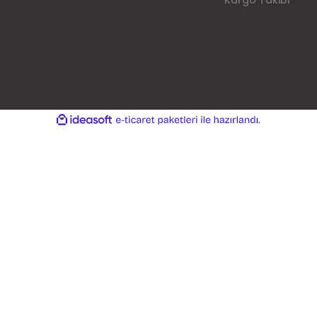
Kargo Takibi
ile
ideasoft
e-
hazırlandı.
ticaret
paketleri