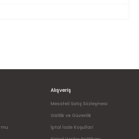
ımıza iletebilirsiniz.
Alışveriş
Mesafeli Satış Sözleşmesi
Gizlilik ve Güvenlik
ormu
İptal İade Koşullari