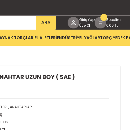
Giriş Yap
Sepetim
ARA
Üye Ol
0,00 TL
AYNAK TORÇLARI
EL ALETLERİ
ENDÜSTRİYEL YAĞLAR
TORÇ YEDEK P
ANAHTAR UZUN BOY ( SAE )
TLERİ
,
ANAHTARLAR
AŞ
0035
5 TL