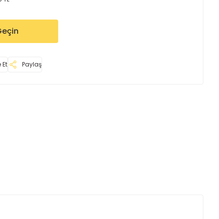
Geçin
 Et
Paylaş