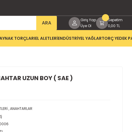
Giriş Yap
Sepetim
ARA
Üye Ol
0,00 TL
AYNAK TORÇLARI
EL ALETLERİ
ENDÜSTRİYEL YAĞLAR
TORÇ YEDEK P
NAHTAR UZUN BOY ( SAE )
TLERİ
,
ANAHTARLAR
AŞ
0006
TL