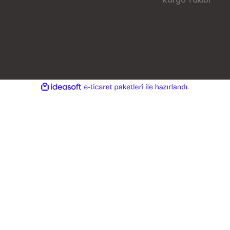
Kargo Takibi
ile
ideasoft
e-
hazırlandı.
ticaret
paketleri