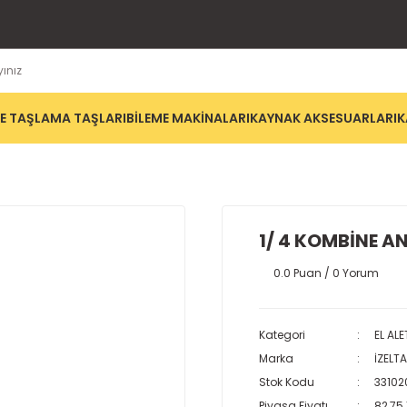
E TAŞLAMA TAŞLARI
BİLEME MAKİNALARI
KAYNAK AKSESUARLARI
K
1/ 4 KOMBİNE A
0.0 Puan / 0 Yorum
Kategori
EL ALE
Marka
İZELT
Stok Kodu
33102
Piyasa Fiyatı
82,75 