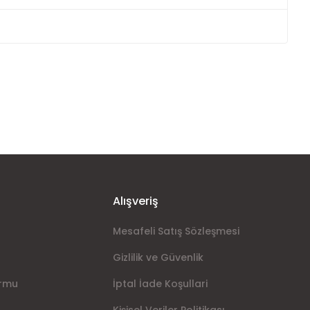
ımıza iletebilirsiniz.
Alışveriş
Mesafeli Satış Sözleşmesi
Gizlilik ve Güvenlik
ormu
İptal İade Koşullari