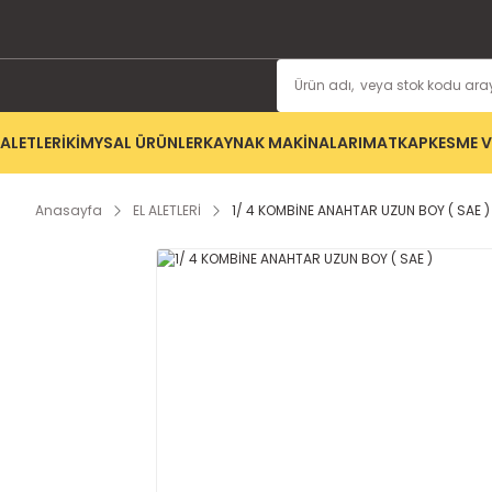
ALETLERİ
KİMYSAL ÜRÜNLER
KAYNAK MAKİNALARI
MATKAP
KESME V
Anasayfa
EL ALETLERİ
1/ 4 KOMBİNE ANAHTAR UZUN BOY ( SAE )