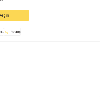
Geçin
 Et
Paylaş