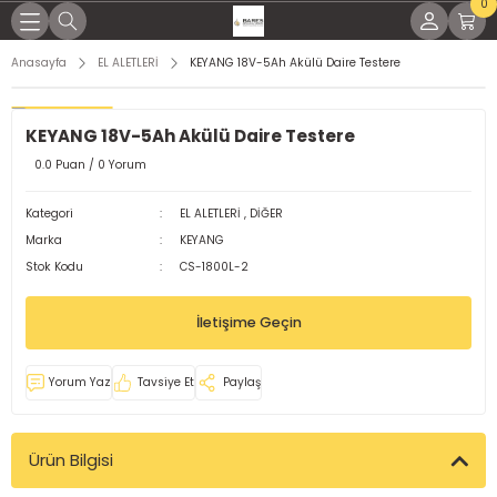
0
Geri Dön
Geri Dön
Geri Dön
Geri Dön
Geri Dön
Geri Dön
Geri Dön
Geri Dön
Anasayfa
EL ALETLERİ
KEYANG 18V-5Ah Akülü Daire Testere
KİNALARI
İNALARI
SESUARLARI
RÇLARI
EL YAĞLAR
K PARÇALARI
ME MALZEMELERİ
KEYANG 18V-5Ah Akülü Daire Testere
NAK MAKİNELERİ
KTRODLAR
LEMLERİ
LI TORÇLAR
ları
 Parçaları
ap Uçları
0.0 Puan / 0 Yorum
LTI KAYNAK MAKİNELERİ
ARI
 TORÇLAR
ağları
 Parçaları
örler
Kategori
EL ALETLERİ
,
DİĞER
Marka
KEYANG
OD KAYNAK MAKİNASI
 TORÇLAR
Yağları
dek Parçaları
leri
Stok Kodu
CS-1800L-2
MAKİNELERİ
ELERİ
ARI
işli Yağları
malar
İletişime Geçin
KİNALARI
Rİ
aplar
Yorum Yaz
Tavsiye Et
Paylaş
ğlar
Ürün Bilgisi