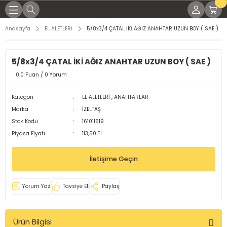
Geri Dön
Geri Dön
Geri Dön
Geri Dön
Geri Dön
Geri Dön
Geri Dön
Geri Dön
Anasayfa
EL ALETLERİ
5/8x3/4 ÇATAL İKİ AĞIZ ANAHTAR UZUN BOY ( SAE )
KİNALARI
İNALARI
SESUARLARI
RÇLARI
EL YAĞLAR
K PARÇALARI
ME MALZEMELERİ
5/8x3/4 ÇATAL İKİ AĞIZ ANAHTAR UZUN BOY ( SAE )
NAK MAKİNELERİ
KTRODLAR
LEMLERİ
LI TORÇLAR
ları
 Parçaları
ap Uçları
0.0 Puan / 0 Yorum
LTI KAYNAK MAKİNELERİ
ARI
 TORÇLAR
ağları
 Parçaları
örler
Kategori
EL ALETLERİ
,
ANAHTARLAR
Marka
İZELTAŞ
OD KAYNAK MAKİNASI
 TORÇLAR
Yağları
dek Parçaları
leri
Stok Kodu
161011619
Piyasa Fiyatı
113,50 TL
MAKİNELERİ
ELERİ
ARI
işli Yağları
malar
İletişime Geçin
KİNALARI
Rİ
aplar
Yorum Yaz
Tavsiye Et
Paylaş
ğlar
Ürün Bilgisi