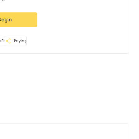
Geçin
 Et
Paylaş