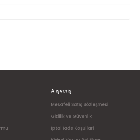
ımıza iletebilirsiniz.
Alışveriş
Mesafeli Satış Sözleşmesi
Gizlilik ve Güvenlik
ormu
İptal İade Koşullari