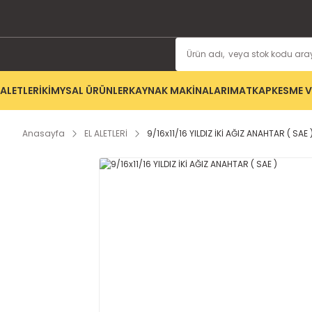
ALETLERİ
KİMYSAL ÜRÜNLER
KAYNAK MAKİNALARI
MATKAP
KESME V
Anasayfa
EL ALETLERİ
9/16x11/16 YILDIZ İKİ AĞIZ ANAHTAR ( SAE 