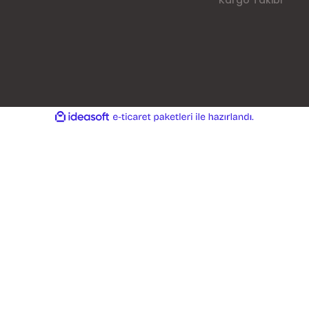
Kargo Takibi
ile
ideasoft
e-
hazırlandı.
ticaret
paketleri