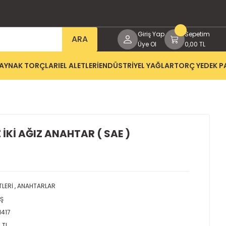
Giriş Yap
Sepetim
ARA
Üye Ol
0,00 TL
AYNAK TORÇLARI
EL ALETLERİ
ENDÜSTRİYEL YAĞLAR
TORÇ YEDEK P
Z İKİ AĞIZ ANAHTAR ( SAE )
TLERİ
,
ANAHTARLAR
AŞ
1417
 TL