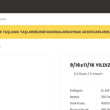
E TAŞLAMA TAŞLARI
BİLEME MAKİNALARI
KAYNAK AKSESUARLARI
K
)
9/16x11/16 YILDI
0.0 Puan / 0 Yorum
Kategori
EL ALE
Marka
İZELT
Stok Kodu
43103
Piyasa Fiyatı
186,75