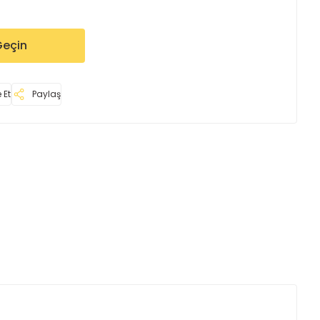
Geçin
 Et
Paylaş