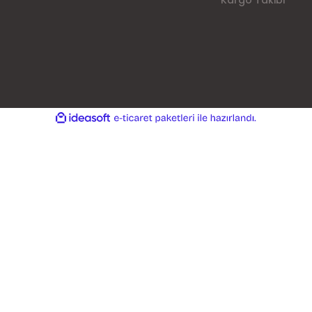
Kargo Takibi
ile
ideasoft
e-
hazırlandı.
ticaret
paketleri