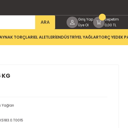
Giriş Yap
Sepetim
ARA
Üye Ol
0,00 TL
AYNAK TORÇLARI
EL ALETLERİ
ENDÜSTRİYEL YAĞLAR
TORÇ YEDEK P
5 KG
s Yağları
EKS183.0.T0015