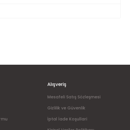
ımıza iletebilirsiniz.
Alışveriş
Mesafeli Satış Sözleşmesi
Gizlilik ve Güvenlik
ormu
İptal İade Koşullari