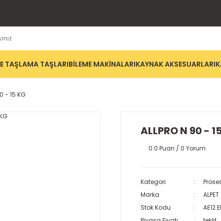
E TAŞLAMA TAŞLARI
BİLEME MAKİNALARI
KAYNAK AKSESUARLARI
K
0 - 15 KG
ALLPRO N 90 - 1
0.0 Puan / 0 Yorum
Kategori
Prose
Marka
ALPET
Stok Kodu
AE12.
Piyasa Fiyatı
teklif