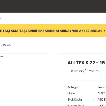
E TAŞLAMA TAŞLARI
BİLEME MAKİNALARI
KAYNAK AKSESUARLARI
K
 - 15 KG
ALLTEX S 22 - 15
0.0 Puan / 0 Yorum
Kategori
Teksti
Marka
ALPET
Stok Kodu
AE12.
Piyasa Fiyatı
teklif