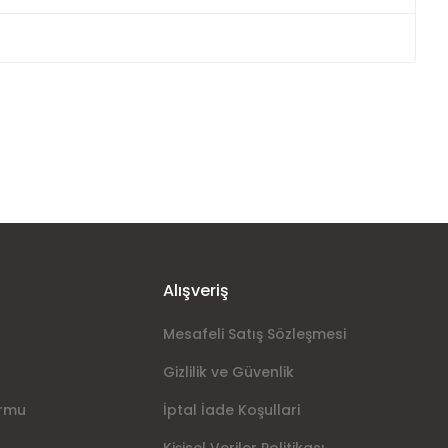
ımıza iletebilirsiniz.
Alışveriş
Mesafeli Satış Sözleşmesi
Gizlilik ve Güvenlik
ormu
İptal İade Koşullari