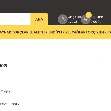
Giriş Yap
Sepetim
ARA
Üye Ol
0,00 TL
AYNAK TORÇLARI
EL ALETLERİ
ENDÜSTRİYEL YAĞLAR
TORÇ YEDEK P
 KG
l Yağları
ETX52.0.T0015