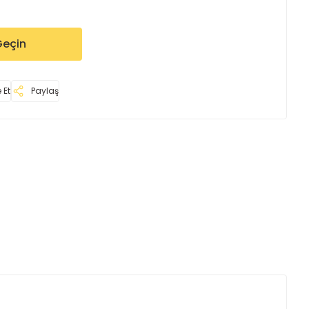
Geçin
 Et
Paylaş