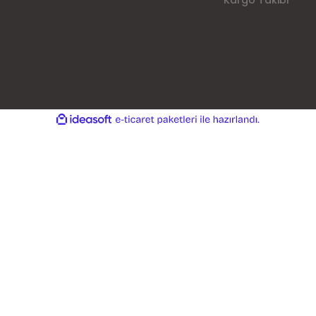
Kargo Takibi
ile
ideasoft
e-
hazırlandı.
ticaret
paketleri