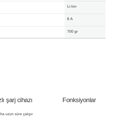
Li-Ion
8
A
700
gr
ı şarj cihazı
Fonksiyonlar
ha uzun süre çalışır