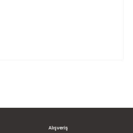
ımıza iletebilirsiniz.
Alışveriş