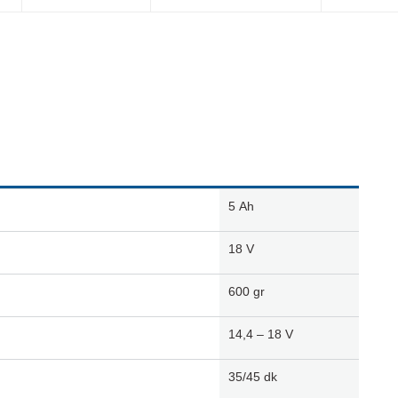
5
Ah
18
V
600
gr
14,4 – 18
V
35/45
dk