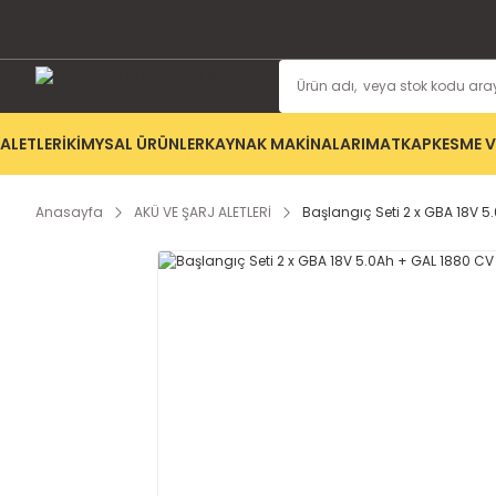
ALETLERİ
KİMYSAL ÜRÜNLER
KAYNAK MAKİNALARI
MATKAP
KESME V
Anasayfa
AKÜ VE ŞARJ ALETLERİ
Başlangıç Seti 2 x GBA 18V 5