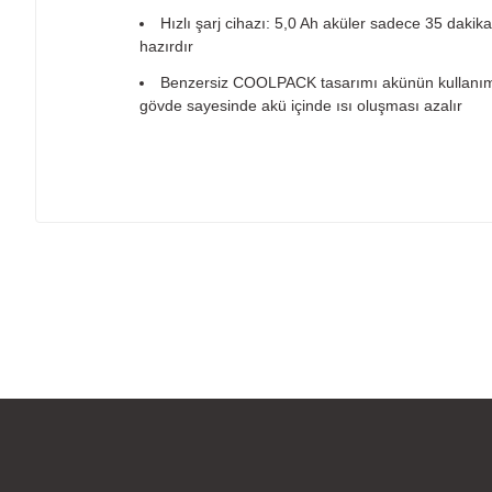
Hızlı şarj cihazı: 5,0 Ah aküler sadece 35 dakika
hazırdır
Benzersiz COOLPACK tasarımı akünün kullanım ö
gövde sayesinde akü içinde ısı oluşması azalır
Bu ürünün fiyat bilgisi, resim, ürün açıklamalarında ve diğer
Görüş ve önerileriniz için teşekkür ederiz.
Ürün resmi kalitesiz, bozuk veya görüntülenemiyor.
Ürün açıklamasında eksik bilgiler bulunuyor.
Ürün bilgilerinde hatalar bulunuyor.
Ürün fiyatı diğer sitelerden daha pahalı.
Bu ürüne benzer farklı alternatifler olmalı.