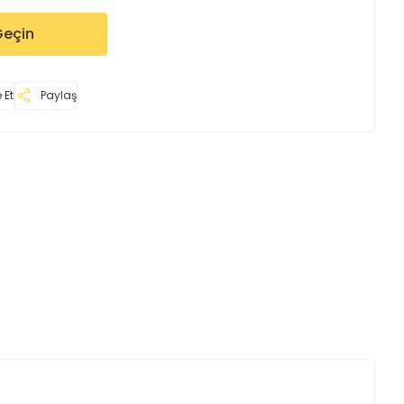
Geçin
 Et
Paylaş