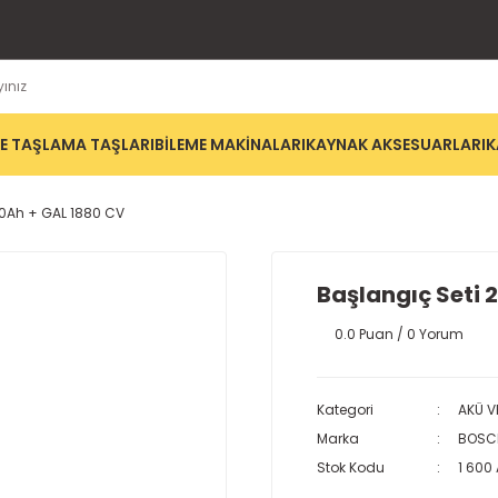
E TAŞLAMA TAŞLARI
BİLEME MAKİNALARI
KAYNAK AKSESUARLARI
K
.0Ah + GAL 1880 CV
Başlangıç Seti 
0.0 Puan / 0 Yorum
Kategori
AKÜ V
Marka
BOSC
Stok Kodu
1 600