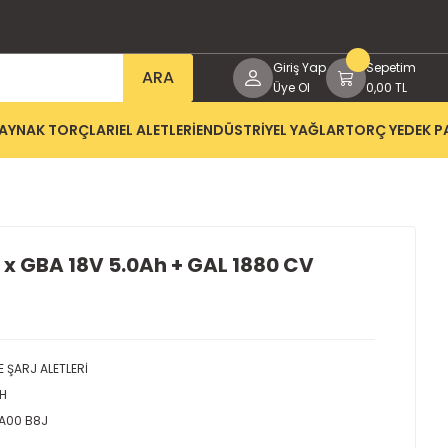
Giriş Yap
Sepetim
ARA
Üye Ol
0,00 TL
AYNAK TORÇLARI
EL ALETLERİ
ENDÜSTRİYEL YAĞLAR
TORÇ YEDEK P
2 x GBA 18V 5.0Ah + GAL 1880 CV
E ŞARJ ALETLERİ
H
 A00 B8J