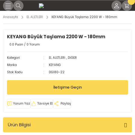
Geri Dön
Geri Dön
Geri Dön
Geri Dön
Geri Dön
Geri Dön
Geri Dön
Geri Dön
Anasayfa
EL ALETLERİ
KEYANG Büyük Taşlama 2200 W - 180mm
KİNALARI
İNALARI
SESUARLARI
RÇLARI
EL YAĞLAR
K PARÇALARI
ME MALZEMELERİ
KEYANG Büyük Taşlama 2200 W - 180mm
NAK MAKİNELERİ
KTRODLAR
LEMLERİ
LI TORÇLAR
ları
 Parçaları
ap Uçları
0.0 Puan / 0 Yorum
LTI KAYNAK MAKİNELERİ
ARI
 TORÇLAR
ağları
 Parçaları
örler
Kategori
EL ALETLERİ
,
DİĞER
Marka
KEYANG
OD KAYNAK MAKİNASI
 TORÇLAR
Yağları
dek Parçaları
leri
Stok Kodu
DG180-22
MAKİNELERİ
ELERİ
ARI
işli Yağları
malar
İletişime Geçin
KİNALARI
Rİ
aplar
Yorum Yaz
Tavsiye Et
Paylaş
ğlar
Ürün Bilgisi