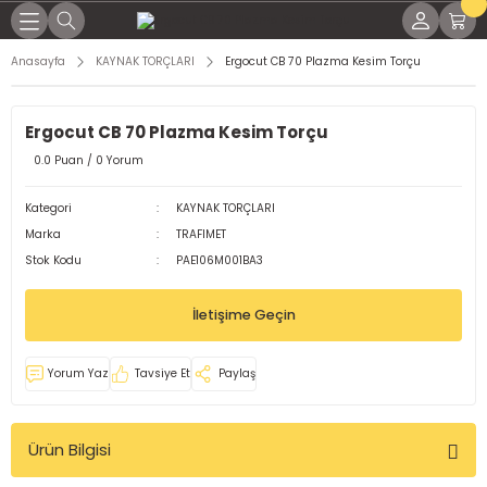
Geri Dön
Geri Dön
Geri Dön
Geri Dön
Geri Dön
Geri Dön
Geri Dön
Geri Dön
Anasayfa
KAYNAK TORÇLARI
Ergocut CB 70 Plazma Kesim Torçu
KİNALARI
İNALARI
SESUARLARI
RÇLARI
EL YAĞLAR
K PARÇALARI
ME MALZEMELERİ
Ergocut CB 70 Plazma Kesim Torçu
NAK MAKİNELERİ
KTRODLAR
LEMLERİ
LI TORÇLAR
ları
 Parçaları
ap Uçları
0.0 Puan / 0 Yorum
LTI KAYNAK MAKİNELERİ
ARI
 TORÇLAR
ağları
 Parçaları
örler
Kategori
KAYNAK TORÇLARI
Marka
TRAFIMET
OD KAYNAK MAKİNASI
 TORÇLAR
Yağları
dek Parçaları
leri
Stok Kodu
PAE106M001BA3
MAKİNELERİ
ELERİ
ARI
işli Yağları
malar
İletişime Geçin
KİNALARI
Rİ
aplar
Yorum Yaz
Tavsiye Et
Paylaş
ğlar
Ürün Bilgisi