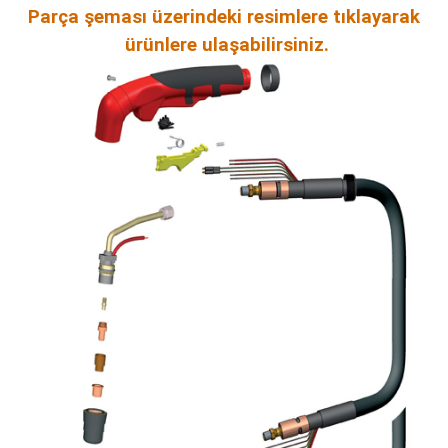
Parça şeması üzerindeki
resimlere
tıklayarak
ğları
ürünlere ulaşabilirsiniz.
ları
rı
rı
 Yağları