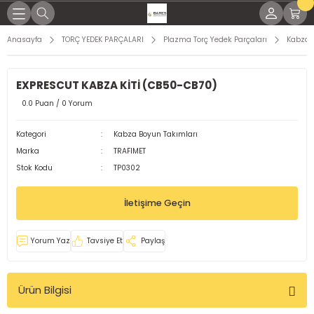
Geri Dön
Geri Dön
Geri Dön
Geri Dön
Geri Dön
Geri Dön
Geri Dön
Geri Dön
Anasayfa
TORÇ YEDEK PARÇALARI
Plazma Torç Yedek Parçaları
Kabza 
KİNALARI
İNALARI
SESUARLARI
RÇLARI
EL YAĞLAR
K PARÇALARI
ME MALZEMELERİ
EXPRESCUT KABZA KİTİ (CB50-CB70)
NAK MAKİNELERİ
KTRODLAR
LEMLERİ
LI TORÇLAR
ları
 Parçaları
ap Uçları
0.0 Puan / 0 Yorum
LTI KAYNAK MAKİNELERİ
ARI
 TORÇLAR
ağları
 Parçaları
örler
Kategori
Kabza Boyun Takımları
Marka
TRAFIMET
OD KAYNAK MAKİNASI
 TORÇLAR
Yağları
dek Parçaları
leri
Stok Kodu
TP0302
MAKİNELERİ
ELERİ
ARI
işli Yağları
malar
İletişime Geçin
KİNALARI
Rİ
aplar
Yorum Yaz
Tavsiye Et
Paylaş
ğlar
Ürün Bilgisi