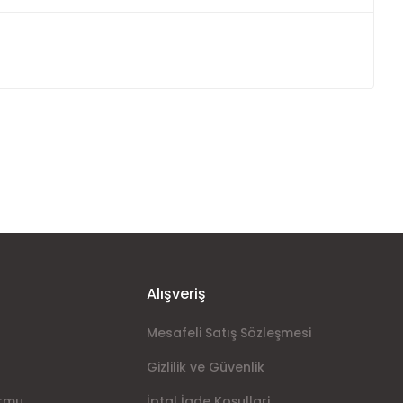
ımıza iletebilirsiniz.
Alışveriş
Mesafeli Satış Sözleşmesi
Gizlilik ve Güvenlik
ormu
İptal İade Koşullari