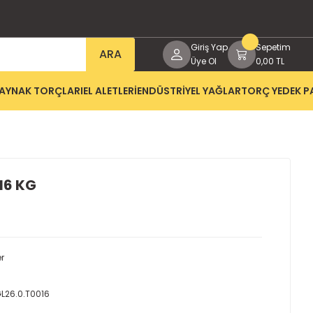
Giriş Yap
Sepetim
ARA
Üye Ol
0,00 TL
AYNAK TORÇLARI
EL ALETLERİ
ENDÜSTRİYEL YAĞLAR
TORÇ YEDEK P
16 KG
r
GL26.0.T0016