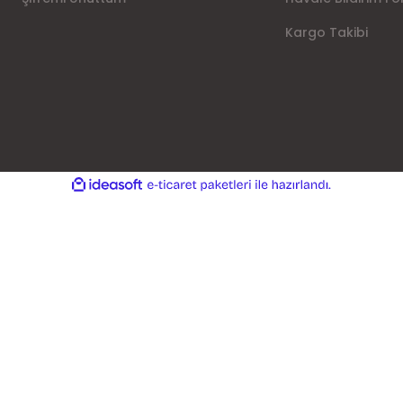
Kargo Takibi
ile
ideasoft
e-
hazırlandı.
ticaret
paketleri