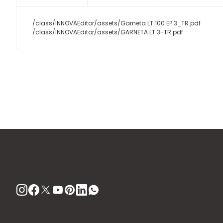
/class/INNOVAEditor/assets/Garneta LT 100 EP 3_TR.pdf
/class/INNOVAEditor/assets/GARNETA LT 3-TR.pdf
Bu ürünün fiyat bilgisi, resim, ürün açıklamalarında ve diğer
Görüş ve önerileriniz için teşekkür ederiz.
Ürün resmi kalitesiz, bozuk veya görüntülenemiyor.
Ürün açıklamasında eksik bilgiler bulunuyor.
Ürün bilgilerinde hatalar bulunuyor.
Ürün fiyatı diğer sitelerden daha pahalı.
Bu ürüne benzer farklı alternatifler olmalı.