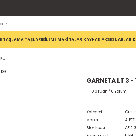
E TAŞLAMA TAŞLARI
BİLEME MAKİNALARI
KAYNAK AKSESUARLARI
K
 KG
GARNETA LT 3 - 
0.0 Puan / 0 Yorum
Kategori
Gresle
Marka
ALPET
Stok Kodu
AE12.
Piyasa Fiyatı
teklif