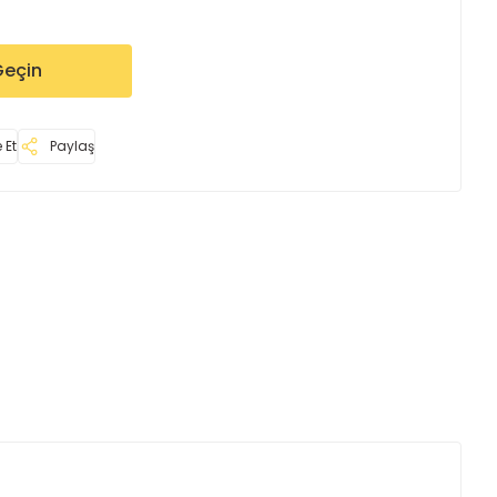
Geçin
 Et
Paylaş