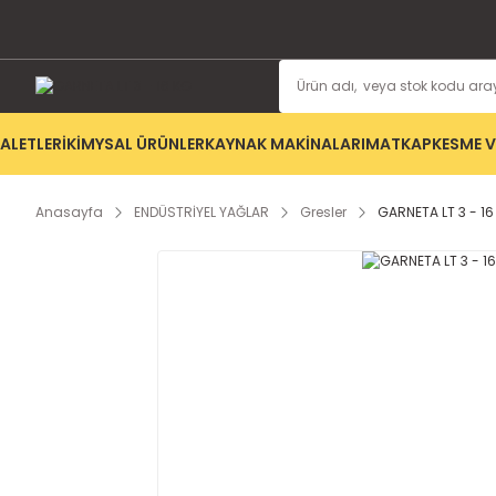
ALETLERİ
KİMYSAL ÜRÜNLER
KAYNAK MAKİNALARI
MATKAP
KESME V
Anasayfa
ENDÜSTRİYEL YAĞLAR
Gresler
GARNETA LT 3 - 16