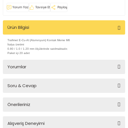
ğları
Yorum Yaz
Tavsiye Et
Paylaş
Ürün Bilgisi
Trafimet E-Cu-Al (Alumınyum) Kontak Meme M6
İtalya üretimi
ları
0.80 / 1.0 / 1.20 mm ölçülerinde satılmaktadır.
Paket içi 20 adet
rı
Yorumlar
Soru & Cevap
Bu ürüne ilk yorumu siz yapın!
rı
Önerileriniz
Yorum Yaz
Ürün hakkında henüz soru sorulmamış.
Bu ürünün fiyat bilgisi, resim, ürün açıklamalarında ve diğer
 Yağları
Alışveriş Deneyimi
konularda yetersiz gördüğünüz noktaları öneri formunu
Soru Sor