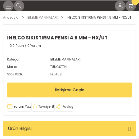
Geri Dön
Geri Dön
Geri Dön
Geri Dön
Geri Dön
Geri Dön
Geri Dön
Geri Dön
Anasayfa
BİLEME MAKİNALARI
INELCO SIKISTIRMA PENSI 4.8 MM - NX/UT
KİNALARI
İNALARI
SESUARLARI
RÇLARI
EL YAĞLAR
K PARÇALARI
ME MALZEMELERİ
INELCO SIKISTIRMA PENSI 4.8 MM - NX/UT
NAK MAKİNELERİ
KTRODLAR
LEMLERİ
LI TORÇLAR
ları
 Parçaları
ap Uçları
0.0 Puan / 0 Yorum
LTI KAYNAK MAKİNELERİ
ARI
 TORÇLAR
ağları
 Parçaları
örler
Kategori
BİLEME MAKİNALARI
Marka
TUNGSTEN
OD KAYNAK MAKİNASI
 TORÇLAR
Yağları
dek Parçaları
leri
Stok Kodu
FE0402
MAKİNELERİ
ELERİ
ARI
işli Yağları
malar
İletişime Geçin
KİNALARI
Rİ
aplar
Yorum Yaz
Tavsiye Et
Paylaş
ğlar
Ürün Bilgisi