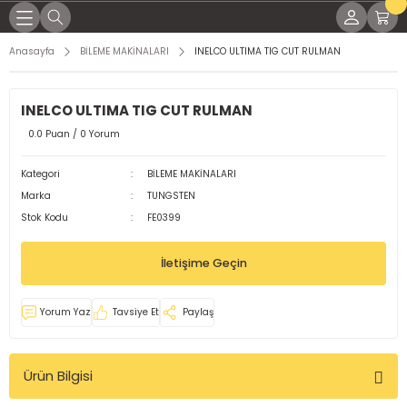
Geri Dön
Geri Dön
Geri Dön
Geri Dön
Geri Dön
Geri Dön
Geri Dön
Geri Dön
Anasayfa
BİLEME MAKİNALARI
INELCO ULTIMA TIG CUT RULMAN
KİNALARI
İNALARI
SESUARLARI
RÇLARI
EL YAĞLAR
K PARÇALARI
ME MALZEMELERİ
INELCO ULTIMA TIG CUT RULMAN
NAK MAKİNELERİ
KTRODLAR
LEMLERİ
LI TORÇLAR
ları
 Parçaları
ap Uçları
0.0 Puan / 0 Yorum
LTI KAYNAK MAKİNELERİ
ARI
 TORÇLAR
ağları
 Parçaları
örler
Kategori
BİLEME MAKİNALARI
Marka
TUNGSTEN
OD KAYNAK MAKİNASI
 TORÇLAR
Yağları
dek Parçaları
leri
Stok Kodu
FE0399
MAKİNELERİ
ELERİ
ARI
işli Yağları
malar
İletişime Geçin
KİNALARI
Rİ
aplar
Yorum Yaz
Tavsiye Et
Paylaş
ğlar
Ürün Bilgisi