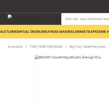
ALETLERİ
KİMYSAL ÜRÜNLER
KAYNAK MAKİNALARI
MATKAP
KESME V
Anasayfa
TORÇ YEDEK PARÇALARI
Mİg Torç Yedek Parçaları