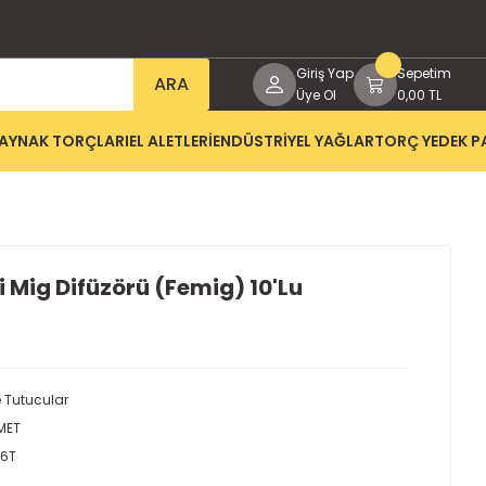
Giriş Yap
Sepetim
ARA
Üye Ol
0,00 TL
AYNAK TORÇLARI
EL ALETLERİ
ENDÜSTRİYEL YAĞLAR
TORÇ YEDEK P
 Mig Difüzörü (Femig) 10'Lu
Tutucular
MET
16T