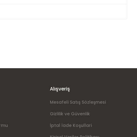
ımıza iletebilirsiniz.
Alışveriş
Mesafeli Satış Sözleşmesi
Gizlilik ve Güvenlik
ormu
İptal İade Koşullari