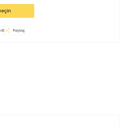
Geçin
 Et
Paylaş