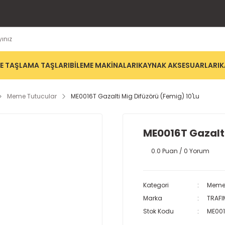
E TAŞLAMA TAŞLARI
BİLEME MAKİNALARI
KAYNAK AKSESUARLARI
K
Meme Tutucular
ME0016T Gazalti Mig Difüzörü (Femig) 10'Lu
ME0016T Gazalti
0.0 Puan / 0 Yorum
Kategori
Meme 
Marka
TRAFI
Stok Kodu
ME00