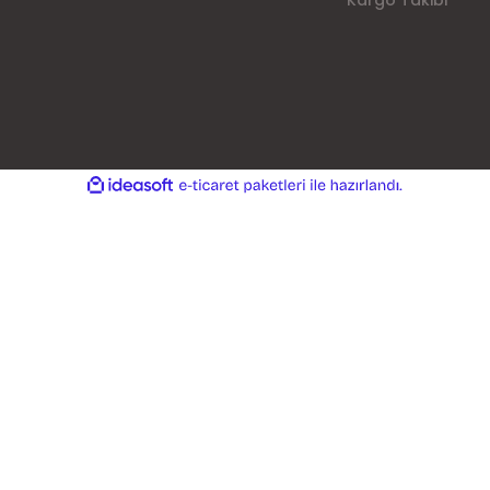
Kargo Takibi
ile
ideasoft
e-
hazırlandı.
ticaret
paketleri