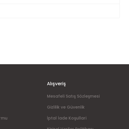
ımıza iletebilirsiniz.
Alışveriş
Mesafeli Satış Sözleşmesi
Gizlilik ve Güvenlik
ormu
İptal İade Koşullari