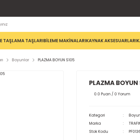
E TAŞLAMA TAŞLARI
BİLEME MAKİNALARI
KAYNAK AKSESUARLARI
K
rı
Boyunlar
PLAZMA BOYUN S105
PLAZMA BOYUN 
0.0 Puan / 0 Yorum
Kategori
Boyun
Marka
TRAFI
Stok Kodu
PF013