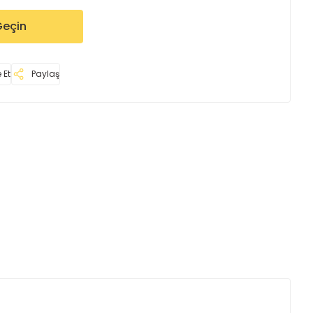
Geçin
 Et
Paylaş