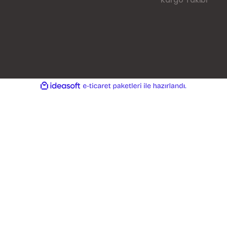
Kargo Takibi
ile
ideasoft
e-
hazırlandı.
ticaret
paketleri