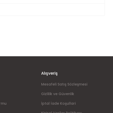
ımıza iletebilirsiniz.
Alışveriş
Mesafeli Satış Sözleşmesi
Gizlilik ve Güvenlik
ormu
İptal İade Koşullari