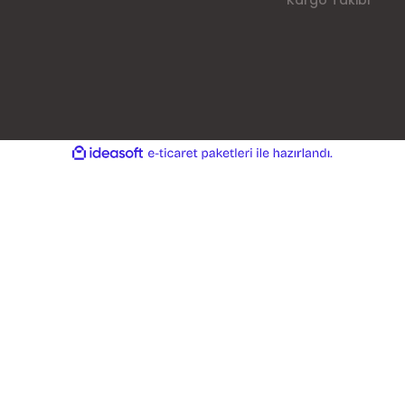
Kargo Takibi
ile
ideasoft
e-
hazırlandı.
ticaret
paketleri