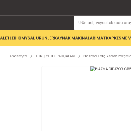
ALETLERİ
KİMYSAL ÜRÜNLER
KAYNAK MAKİNALARI
MATKAP
KESME V
Anasayfa
TORÇ YEDEK PARÇALARI
Plazma Torç Yedek Parçala