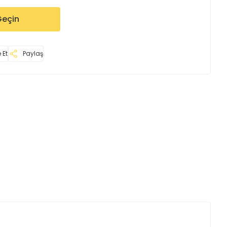
Geçin
 Et
Paylaş