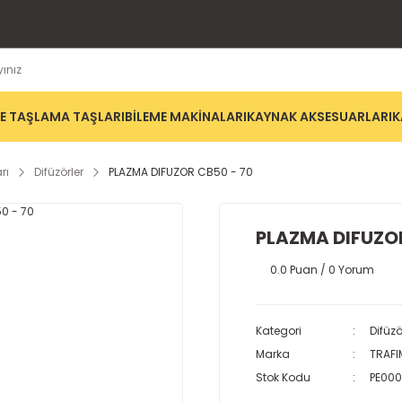
E TAŞLAMA TAŞLARI
BİLEME MAKİNALARI
KAYNAK AKSESUARLARI
K
rı
Difüzörler
PLAZMA DIFUZOR CB50 - 70
PLAZMA DIFUZOR
0.0 Puan / 0 Yorum
Kategori
Difüzö
Marka
TRAFI
Stok Kodu
PE000