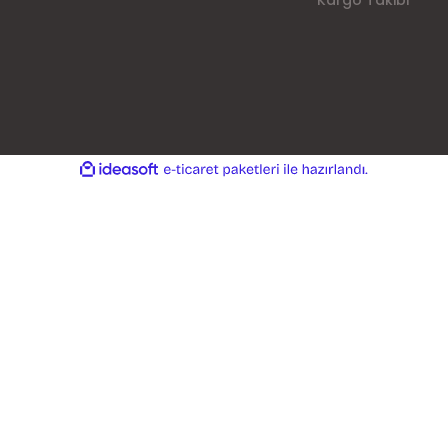
Kargo Takibi
ile
ideasoft
e-
hazırlandı.
ticaret
paketleri