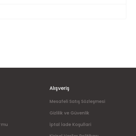
ımıza iletebilirsiniz.
Alışveriş
Mesafeli Satış Sözleşmesi
Gizlilik ve Güvenlik
ormu
İptal İade Koşullari