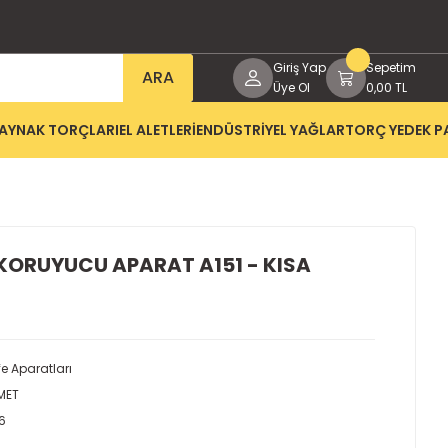
Giriş Yap
Sepetim
ARA
Üye Ol
0,00 TL
AYNAK TORÇLARI
EL ALETLERİ
ENDÜSTRİYEL YAĞLAR
TORÇ YEDEK P
KORUYUCU APARAT A151 - KISA
e Aparatları
MET
6