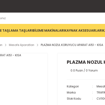
E TAŞLAMA TAŞLARI
BİLEME MAKİNALARI
KAYNAK AKSESUARLARI
K
rı
Mesafe Aparatları
PLAZMA NOZUL KORUYUCU APARAT A151 - KISA
PLAZMA NOZUL 
0.0 Puan / 0 Yorum
Kategori
Mesaf
Marka
TRAFI
Stok Kodu
CV110