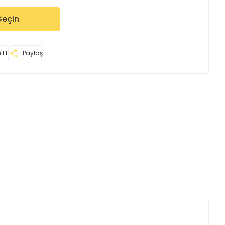
Geçin
 Et
Paylaş