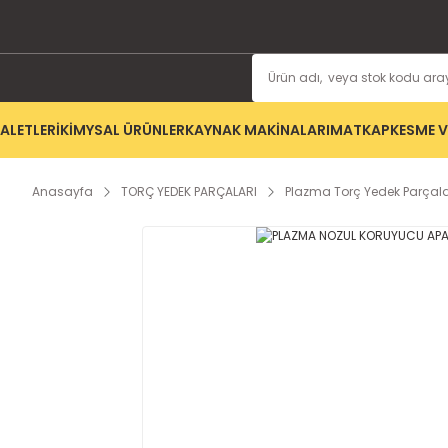
ALETLERİ
KİMYSAL ÜRÜNLER
KAYNAK MAKİNALARI
MATKAP
KESME V
Anasayfa
TORÇ YEDEK PARÇALARI
Plazma Torç Yedek Parçala