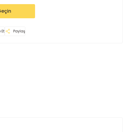
Geçin
 Et
Paylaş