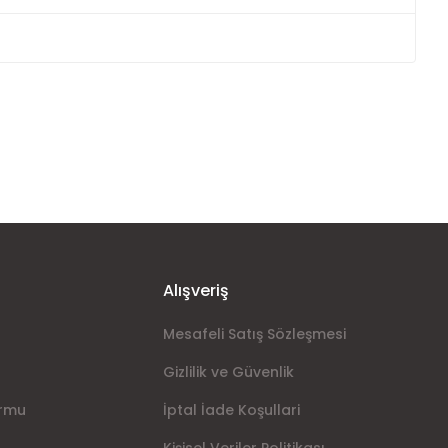
ımıza iletebilirsiniz.
Alışveriş
Mesafeli Satış Sözleşmesi
Gizlilik ve Güvenlik
ormu
İptal İade Koşullari