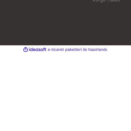
Kargo Takibi
ile
ideasoft
e-
hazırlandı.
ticaret
paketleri