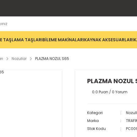
E TAŞLAMA TAŞLARI
BİLEME MAKİNALARI
KAYNAK AKSESUARLARI
K
rı
Nozullar
PLAZMA NOZUL S65
PLAZMA NOZUL 
0.0 Puan / 0 Yorum
Kategori
Nozul
Marka
TRAFI
Stok Kodu
PC00