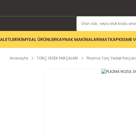
ALETLERİ
KİMYSAL ÜRÜNLER
KAYNAK MAKİNALARI
MATKAP
KESME V
Anasayfa
TORÇ YEDEK PARÇALARI
Plazma Torç Yedek Parçala