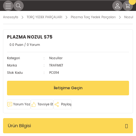
Geri Dön
Geri Dön
Geri Dön
Geri Dön
Geri Dön
Geri Dön
Geri Dön
Geri Dön
Anasayfa
TORÇ YEDEK PARÇALARI
Plazma Torç Yedek Parçaları
Nozulla
KİNALARI
İNALARI
SESUARLARI
RÇLARI
EL YAĞLAR
K PARÇALARI
ME MALZEMELERİ
PLAZMA NOZUL S75
NAK MAKİNELERİ
KTRODLAR
LEMLERİ
LI TORÇLAR
ları
 Parçaları
ap Uçları
0.0 Puan / 0 Yorum
LTI KAYNAK MAKİNELERİ
ARI
 TORÇLAR
ağları
 Parçaları
örler
Kategori
Nozullar
Marka
TRAFIMET
OD KAYNAK MAKİNASI
 TORÇLAR
Yağları
dek Parçaları
leri
Stok Kodu
PC0114
MAKİNELERİ
ELERİ
ARI
işli Yağları
malar
İletişime Geçin
KİNALARI
Rİ
aplar
Yorum Yaz
Tavsiye Et
Paylaş
ğlar
Ürün Bilgisi