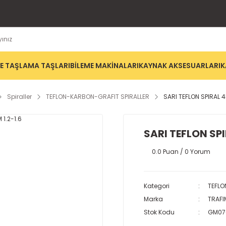
E TAŞLAMA TAŞLARI
BİLEME MAKİNALARI
KAYNAK AKSESUARLARI
K
Spiraller
TEFLON-KARBON-GRAFIT SPIRALLER
SARI TEFLON SPIRAL 4
SARI TEFLON SPI
0.0 Puan / 0 Yorum
Kategori
TEFLO
Marka
TRAFI
Stok Kodu
GM07