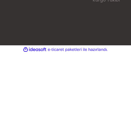
Kargo Takibi
ile
ideasoft
e-
hazırlandı.
ticaret
paketleri