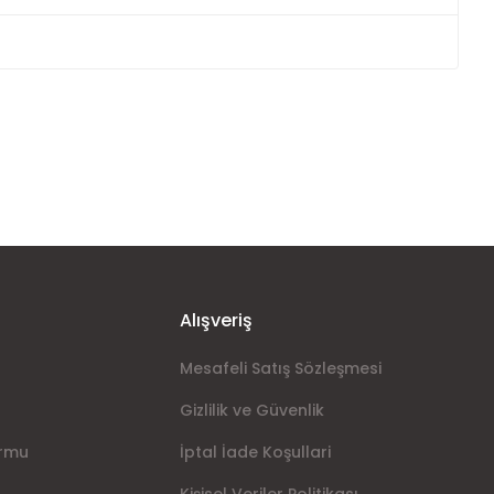
ımıza iletebilirsiniz.
Alışveriş
Mesafeli Satış Sözleşmesi
Gizlilik ve Güvenlik
ormu
İptal İade Koşullari