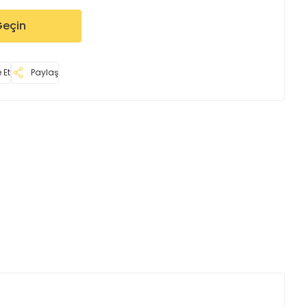
Geçin
 Et
Paylaş