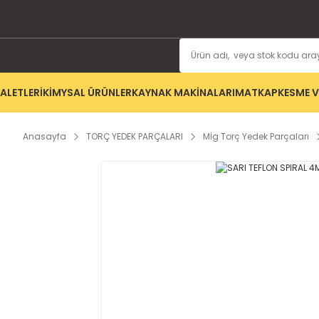
ALETLERİ
KİMYSAL ÜRÜNLER
KAYNAK MAKİNALARI
MATKAP
KESME V
Anasayfa
TORÇ YEDEK PARÇALARI
Mİg Torç Yedek Parçaları