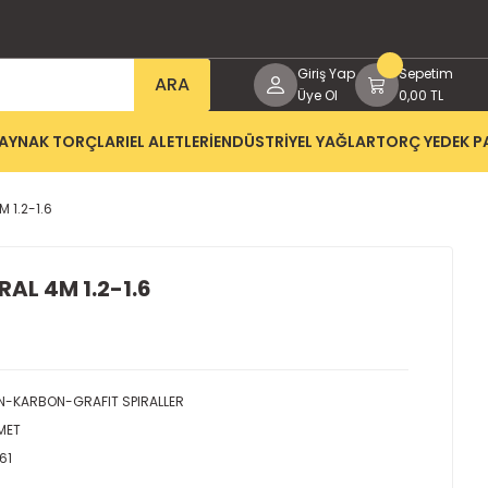
Giriş Yap
Sepetim
ARA
Üye Ol
0,00 TL
AYNAK TORÇLARI
EL ALETLERİ
ENDÜSTRİYEL YAĞLAR
TORÇ YEDEK P
M 1.2-1.6
RAL 4M 1.2-1.6
N-KARBON-GRAFIT SPIRALLER
MET
61