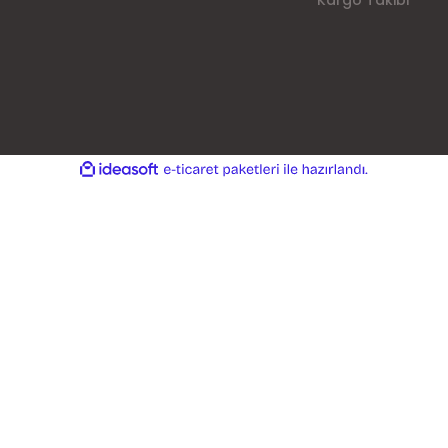
Kargo Takibi
ile
ideasoft
e-
hazırlandı.
ticaret
paketleri