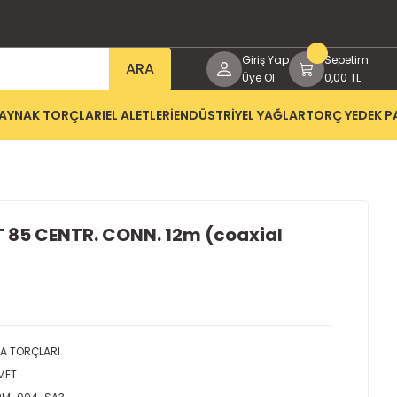
Giriş Yap
Sepetim
ARA
Üye Ol
0,00 TL
AYNAK TORÇLARI
EL ALETLERİ
ENDÜSTRİYEL YAĞLAR
TORÇ YEDEK P
85 CENTR. CONN. 12m (coaxial
A TORÇLARI
MET