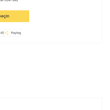
2M-004-SA3
Geçin
 Et
Paylaş