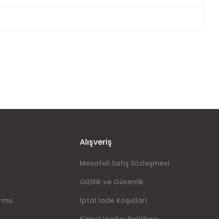
ımıza iletebilirsiniz.
Alışveriş
Mesafeli Satış Sözleşmesi
Gizlilik ve Güvenlik
ormu
İptal İade Koşullari