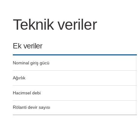
ğları
Teknik veriler
Ek veriler
ları
Nominal giriş gücü
rı
Ağırlık
Hacimsel debi
rı
Rölanti devir sayısı
 Yağları