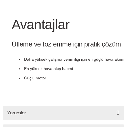
rı
Avantajlar
 Sıvıları
Üfleme ve toz emme için pratik çözüm
arı
Daha yüksek çalışma verimliliği için en güçlü hava akımı
YAĞLARI
En yüksek hava akış hacmi
Güçlü motor
LARI
YAĞLARI
Yorumlar
AĞLAR