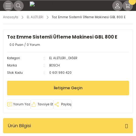
Geri Dön
Geri Dön
Geri Dön
Geri Dön
Geri Dön
Geri Dön
Geri Dön
Geri Dön
Anasayfa
EL ALETLERİ
Toz Emme Sistemli Üfleme Makinesi GBL 800 E
KİNALARI
İNALARI
SESUARLARI
RÇLARI
EL YAĞLAR
K PARÇALARI
ME MALZEMELERİ
Toz Emme Sistemli Üfleme Makinesi GBL 800 E
NAK MAKİNELERİ
KTRODLAR
LEMLERİ
LI TORÇLAR
ları
 Parçaları
ap Uçları
0.0 Puan / 0 Yorum
LTI KAYNAK MAKİNELERİ
ARI
 TORÇLAR
ağları
 Parçaları
örler
Kategori
EL ALETLERİ
,
DİĞER
Marka
BOSCH
OD KAYNAK MAKİNASI
 TORÇLAR
Yağları
dek Parçaları
leri
Stok Kodu
0 601 980 420
MAKİNELERİ
ELERİ
ARI
işli Yağları
malar
İletişime Geçin
KİNALARI
Rİ
aplar
Yorum Yaz
Tavsiye Et
Paylaş
ğlar
Ürün Bilgisi