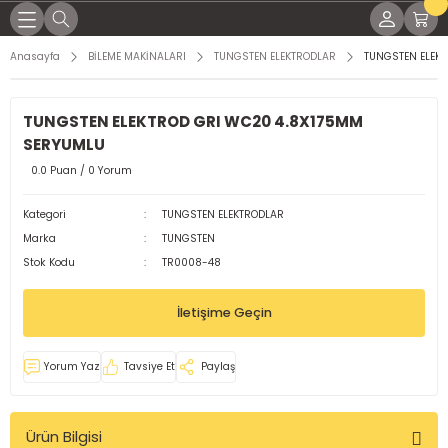
Geri Dön
Geri Dön
Geri Dön
Geri Dön
Geri Dön
Geri Dön
Geri Dön
Geri Dön
Anasayfa
BİLEME MAKİNALARI
TUNGSTEN ELEKTRODLAR
TUNGSTEN ELEK
KİNALARI
İNALARI
SESUARLARI
RÇLARI
EL YAĞLAR
K PARÇALARI
ME MALZEMELERİ
TUNGSTEN ELEKTROD GRI WC20 4.8X175MM
NAK MAKİNELERİ
KTRODLAR
LEMLERİ
LI TORÇLAR
ları
 Parçaları
ap Uçları
SERYUMLU
0.0 Puan / 0 Yorum
LTI KAYNAK MAKİNELERİ
ARI
 TORÇLAR
ağları
 Parçaları
örler
Kategori
TUNGSTEN ELEKTRODLAR
OD KAYNAK MAKİNASI
 TORÇLAR
Yağları
dek Parçaları
leri
Marka
TUNGSTEN
Stok Kodu
TR0008-48
MAKİNELERİ
ELERİ
ARI
işli Yağları
malar
İletişime Geçin
KİNALARI
Rİ
aplar
Yorum Yaz
Tavsiye Et
Paylaş
ğlar
Ürün Bilgisi