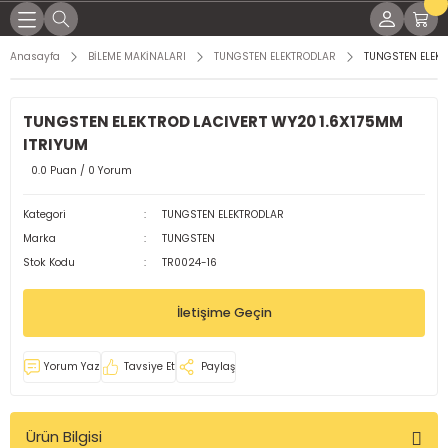
Geri Dön
Geri Dön
Geri Dön
Geri Dön
Geri Dön
Geri Dön
Geri Dön
Geri Dön
Anasayfa
BİLEME MAKİNALARI
TUNGSTEN ELEKTRODLAR
TUNGSTEN ELEKT
KİNALARI
İNALARI
SESUARLARI
RÇLARI
EL YAĞLAR
K PARÇALARI
ME MALZEMELERİ
TUNGSTEN ELEKTROD LACIVERT WY20 1.6X175MM
NAK MAKİNELERİ
KTRODLAR
LEMLERİ
LI TORÇLAR
ları
 Parçaları
ap Uçları
ITRIYUM
0.0 Puan / 0 Yorum
LTI KAYNAK MAKİNELERİ
ARI
 TORÇLAR
ağları
 Parçaları
örler
Kategori
TUNGSTEN ELEKTRODLAR
OD KAYNAK MAKİNASI
 TORÇLAR
Yağları
dek Parçaları
leri
Marka
TUNGSTEN
Stok Kodu
TR0024-16
MAKİNELERİ
ELERİ
ARI
işli Yağları
malar
İletişime Geçin
KİNALARI
Rİ
aplar
Yorum Yaz
Tavsiye Et
Paylaş
ğlar
Ürün Bilgisi