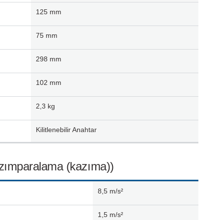
125
mm
75
mm
298
mm
102
mm
2,3
kg
Kilitlenebilir Anahtar
y zımparalama (kazıma))
8,5
m/s²
1,5
m/s²