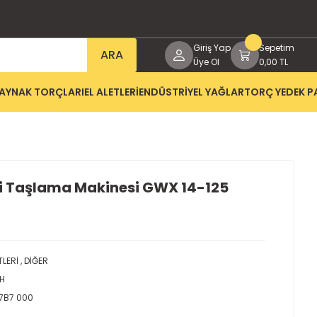
Giriş Yap
Sepetim
ARA
Üye Ol
0,00 TL
AYNAK TORÇLARI
EL ALETLERİ
ENDÜSTRİYEL YAĞLAR
TORÇ YEDEK P
li Taşlama Makinesi GWX 14-125
TLERİ
,
DİĞER
H
 7B7 000