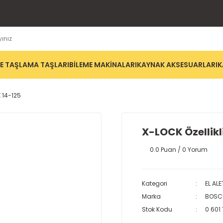
E TAŞLAMA TAŞLARI
BİLEME MAKİNALARI
KAYNAK AKSESUARLARI
K
 14-125
X-LOCK Özellik
0.0 Puan / 0 Yorum
Kategori
EL ALE
Marka
BOSC
Stok Kodu
0 601