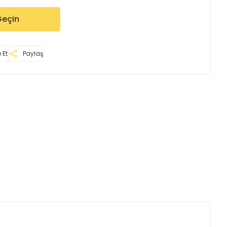
Geçin
 Et
Paylaş