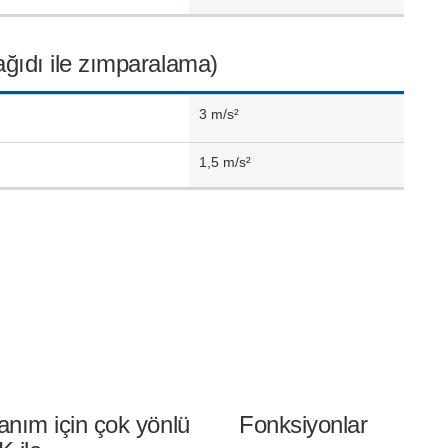
ağıdı ile zımparalama)
3
m/s²
1,5
m/s²
anım için çok yönlü
Fonksiyonlar