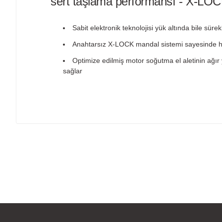
sert taşlama performansı - X-LOCK
Sabit elektronik teknolojisi yük altında bile sürekl
Anahtarsız X-LOCK mandal sistemi sayesinde hı
Optimize edilmiş motor soğutma el aletinin ağır 
sağlar
Bu ürünün fiyat bilgisi, resim, ürün açıklamalarında ve diğer
Görüş ve önerileriniz için teşekkür ederiz.
Ürün resmi kalitesiz, bozuk veya görüntülenemiyor.
Ürün açıklamasında eksik bilgiler bulunuyor.
Ürün bilgilerinde hatalar bulunuyor.
Ürün fiyatı diğer sitelerden daha pahalı.