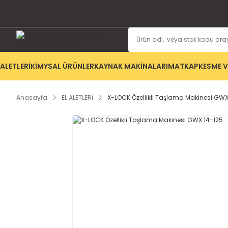
ALETLERİ
KİMYSAL ÜRÜNLER
KAYNAK MAKİNALARI
MATKAP
KESME V
Anasayfa
EL ALETLERİ
X-LOCK Özellikli Taşlama Makinesi GWX