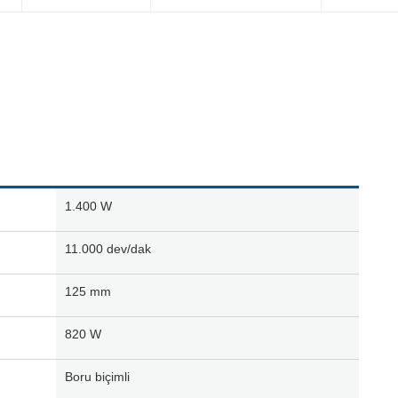
1.400
W
11.000
dev/dak
125
mm
820
W
Boru biçimli