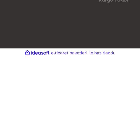
Kargo Takibi
ile
ideasoft
e-
hazırlandı.
ticaret
paketleri