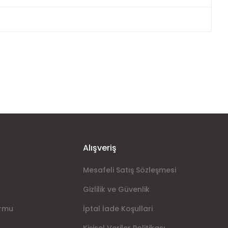
ımıza iletebilirsiniz.
Alışveriş
Mesafeli Satış Sözleşmesi
Gizlilik ve Güvenlik
ormu
İptal İade Koşullari