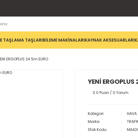
E TAŞLAMA TAŞLARI
BİLEME MAKİNALARI
KAYNAK AKSESUARLARI
K
ENİ ERGOPLUS 24 5m EURO
YENİ ERGOPLUS 
0.0 Puan / 0 Yorum
Kategori
HAVA 
Marka
TRAFI
Stok Kodu
MA42