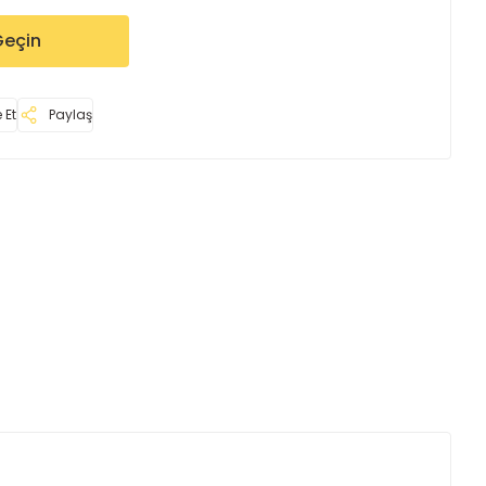
Geçin
 Et
Paylaş