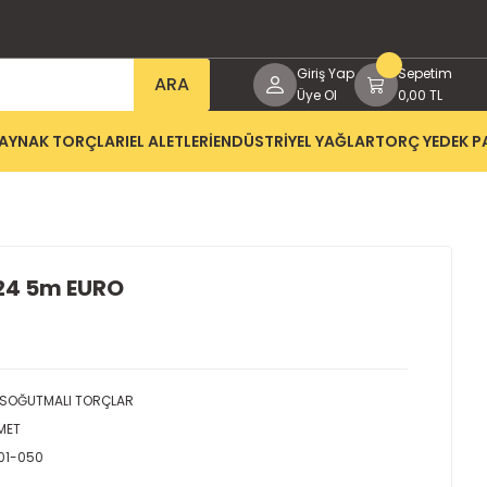
Giriş Yap
Sepetim
ARA
Üye Ol
0,00 TL
AYNAK TORÇLARI
EL ALETLERİ
ENDÜSTRİYEL YAĞLAR
TORÇ YEDEK P
24 5m EURO
SOĞUTMALI TORÇLAR
MET
01-050